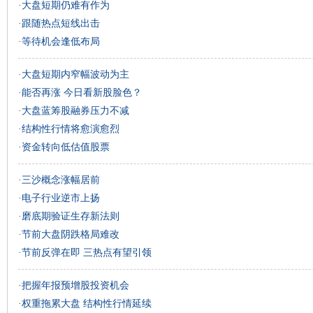
·
大盘短期仍难有作为
·
跟随热点短线出击
·
等待机会逢低布局
·
大盘短期内窄幅波动为主
·
能否再涨 今日看新股脸色？
·
大盘蓝筹股融券压力不减
·
结构性行情将愈演愈烈
·
资金转向低估值股票
·
三沙概念涨幅居前
·
电子行业逆市上扬
·
磨底期验证生存新法则
·
节前大盘阴跌格局难改
·
节前反弹在即 三热点有望引领
·
把握年报预增股投资机会
·
权重拖累大盘 结构性行情延续