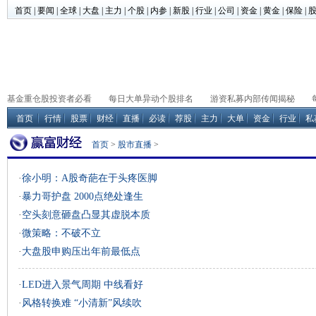
首页
|
要闻
|
全球
|
大盘
|
主力
|
个股
|
内参
|
新股
|
行业
|
公司
|
资金
|
黄金
|
保险
|
基金重仓股投资者必看
每日大单异动个股排名
游资私募内部传闻揭秘
首页
行情
股票
财经
直播
必读
荐股
主力
大单
资金
行业
私
首页
>
股市直播
>
·
徐小明：A股奇葩在于头疼医脚
·
暴力哥护盘 2000点绝处逢生
·
空头刻意砸盘凸显其虚脱本质
·
微策略：不破不立
·
大盘股申购压出年前最低点
·
LED进入景气周期 中线看好
·
风格转换难 “小清新”风续吹