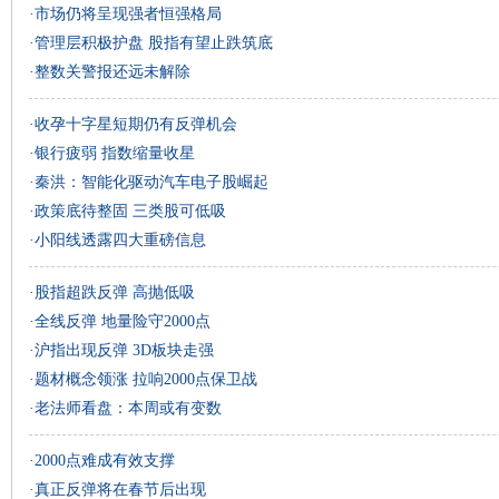
·
市场仍将呈现强者恒强格局
·
管理层积极护盘 股指有望止跌筑底
·
整数关警报还远未解除
·
收孕十字星短期仍有反弹机会
·
银行疲弱 指数缩量收星
·
秦洪：智能化驱动汽车电子股崛起
·
政策底待整固 三类股可低吸
·
小阳线透露四大重磅信息
·
股指超跌反弹 高抛低吸
·
全线反弹 地量险守2000点
·
沪指出现反弹 3D板块走强
·
题材概念领涨 拉响2000点保卫战
·
老法师看盘：本周或有变数
·
2000点难成有效支撑
·
真正反弹将在春节后出现