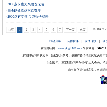
·
2000点前也无风雨也无晴
·
由杀跌变震荡横盘在即
·
2000点有支撑 反弹很快就来
共
184
页
7
首页
1
2
3
4
5
6
7
下一页
末页
征稿启事
|
合作伙伴
|
友情链接
|
联
赢富财经网：
www.yingfu001.com
简易域名：
赢富财经网所载文章、数据仅供参考，使用前务请仔细阅读免责声
特别提示：赢富财经网不作任何“加入会员、承
您有任何建议或意见，欢迎随