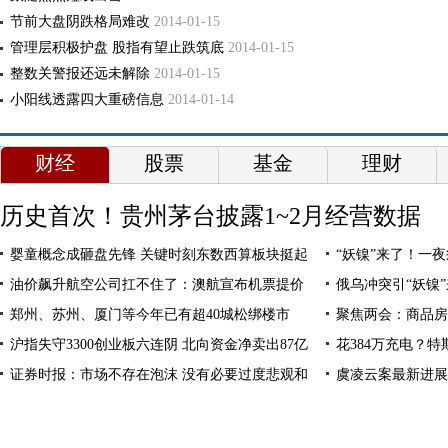
节前大盘阴跌格局难改
2014-01-15
管理层积极护盘 股指有望止跌筑底
2014-01-15
整数关警报还远未解除
2014-01-15
小阳线透露四大重磅信息
2014-01-14
财经
股票
基金
理财
历史首次！贵州茅台披露1~2月经营数据
婴童概念成砸盘先锋 关键时刻东数西算板块挺起
“妖镍”来了！一夜
油价飙升航空公司扛不住了：澳航宣布机票提价
俄乌冲突引“妖镍
郑州、苏州、厦门等今年已有超40城松绑楼市
聚焦两会：商品房
沪指失守3300创业板六连阴 北向资金净卖出87亿
花384万充电？特
证券时报：市场不存在泡沫 没有必要过度悲观和
虞凌云案最新进展