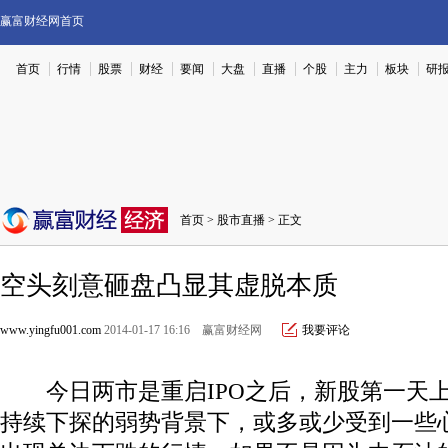
赢富财经网首页
首页
行情
股票
财经
要闻
大盘
直播
个股
主力
板块
研
首页
>
股市直播
> 正文
空头刻意砸盘凸显其虚脱本质
www.yingfu001.com
2014-01-17 16:16 赢富财经网
我要评论
今日两市是重启IPO之后，新股第一天上
持续下探的弱势背景下，或多或少受到一些