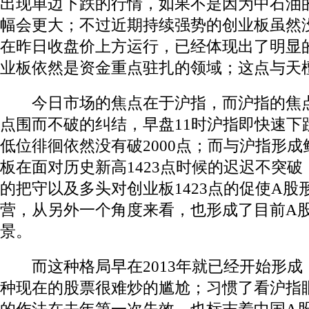
出现单边下跌的行情，如果不是因为中石油
幅会更大；不过近期持续强势的创业板虽然
在昨日收盘价上方运行，已经体现出了明显
业板依然是资金重点驻扎的领域；这点与天
今日市场的焦点在于沪指，而沪指的焦点则
点围而不破的纠结，早盘11时沪指即快速下跌
低位徘徊依然没有破2000点；而与沪指形
板在面对历史新高1423点时候的迟迟不突破；
的把守以及多头对创业板1423点的促使A股
营，从另外一个角度来看，也形成了目前A
景。
而这种格局早在2013年就已经开始形成
种现在的股票很难炒的尴尬；习惯了看沪指