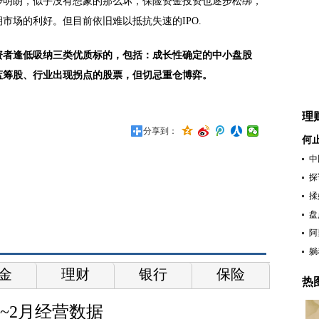
步明朗，似乎没有想象的那么坏，保险资金投资也逐步松绑，
市场的利好。但目前依旧难以抵抗失速的IPO.
资者逢低吸纳三类优质标的，包括：成长性确定的中小盘股
蓝筹股、行业出现拐点的股票，但切忌重仓博弈。
理
分享到：
何
中
探
揉
盘
阿
躺
金
理财
银行
保险
热
~2月经营数据