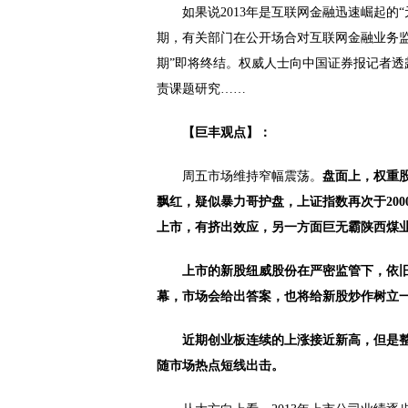
如果说2013年是互联网金融迅速崛起的“元
期，有关部门在公开场合对互联网金融业务
期”即将终结。权威人士向中国证券报记者
责课题研究……
【巨丰观点】：
周五市场维持窄幅震荡。
盘面上，权重股
飘红，疑似暴力哥护盘，上证指数再次于200
上市，有挤出效应，另一方面巨无霸陕西煤业
上市的新股纽威股份在严密监管下，依旧
幕，市场会给出答案，也将给新股炒作树立
近期创业板连续的上涨接近新高，但是
随市场热点短线出击。