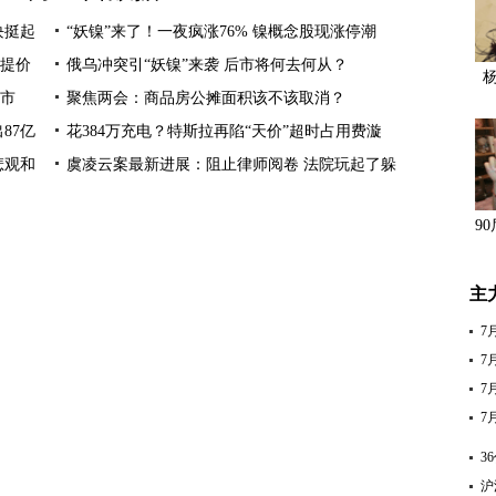
块挺起
“妖镍”来了！一夜疯涨76% 镍概念股现涨停潮
提价
俄乌冲突引“妖镍”来袭 后市将何去何从？
楼市
聚焦两会：商品房公摊面积该不该取消？
87亿
花384万充电？特斯拉再陷“天价”超时占用费漩
悲观和
虞凌云案最新进展：阻止律师阅卷 法院玩起了躲
9
主
7
7
7
7
3
沪