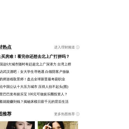
财热点
进入理财频道
止买房难！看完你还想去北上广打拼吗？
国这6大城市随时有赶超北上广深潜力 台湾上榜
访武汉酒吧：女大学生寻艳遇 白领陪客户放纵
奶师游戏取景师！盘点全球新晋最奇葩职业
点中国公认十大压力城市 压得人抬不起头(图)
里巴巴发布娱乐宝 100元可做娱乐圈投资人？
着就能赚到钱？揭秘床模日薪千元的背后生活
图推荐
更多热图推荐