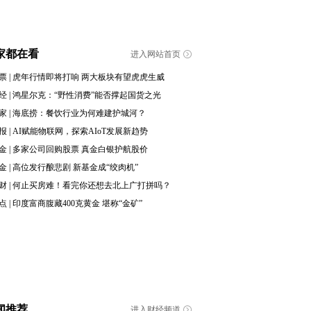
家都在看
进入网站首页
票
|
虎年行情即将打响 两大板块有望虎虎生威
经
|
鸿星尔克：“野性消费”能否撑起国货之光
家
|
海底捞：餐饮行业为何难建护城河？
报
|
AI赋能物联网，探索AIoT发展新趋势
金
|
多家公司回购股票 真金白银护航股价
金
|
高位发行酿悲剧 新基金成“绞肉机”
财
|
何止买房难！看完你还想去北上广打拼吗？
点
|
印度富商腹藏400克黄金 堪称“金矿”
闻推荐
进入财经频道