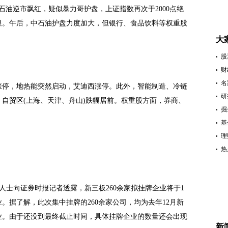
石油逆市飘红，疑似暴力哥护盘，上证指数再次于2000点绝
明显。午后，中石油护盘力度加大，但银行、食品饮料等权重股
大
股
财
名
停，地热能突然启动，艾迪西涨停。此外，智能制造、冷链
研
自贸区(上海、天津、舟山)跌幅居前。权重股方面，券商、
掘
基
理
热
人士向证券时报记者透露，新三板260余家拟挂牌企业将于1
。据了解，此次集中挂牌的260余家公司，均为去年12月新
业。由于还没到最终截止时间，具体挂牌企业的数量还会出现
新