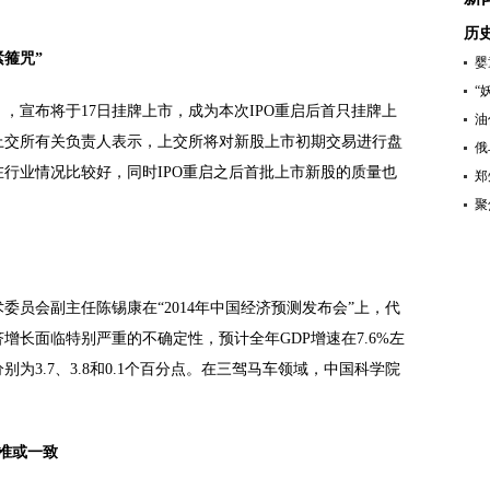
历
箍咒”
婴
“
宣布将于17日挂牌上市，成为本次IPO重启后首只挂牌上
油
上交所有关负责人表示，上交所将对新股上市初期交易进行盘
俄
行业情况比较好，同时IPO重启之后首批上市新股的质量也
郑
聚
员会副主任陈锡康在“2014年中国经济预测发布会”上，代
济增长面临特别严重的不确定性，预计全年GDP增速在7.6%左
为3.7、3.8和0.1个百分点。在三驾马车领域，中国科学院
准或一致