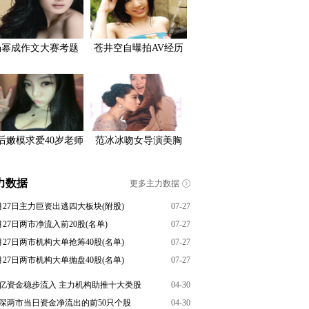
杨幂成作文大赛考题
苍井空自曝拍AV经历
0后嫩模求爱40岁老师
范冰冰吻女导演美胸
力数据
更多主力数据
月27日主力巨资出逃四大板块(附股)
07-27
月27日两市净流入前20股(名单)
07-27
月27日两市机构大单抢筹40股(名单)
07-27
月27日两市机构大单抛盘40股(名单)
07-27
6亿资金稳步流入 主力机构助推十大类股
04-30
深两市当日资金净流出的前50只个股
04-30