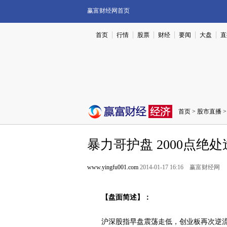
赢富财经网首页
首页
行情
股票
财经
要闻
大盘
直
首页
>
股市直播
>
暴力哥护盘 2000点绝
www.yingfu001.com
2014-01-17 16:16 赢富财经网
【盘面简述】：
沪深股指早盘震荡走低，创业板再次逆流