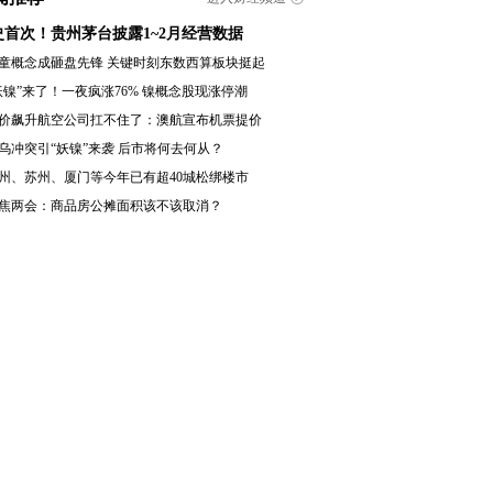
史首次！贵州茅台披露1~2月经营数据
童概念成砸盘先锋 关键时刻东数西算板块挺起
妖镍”来了！一夜疯涨76% 镍概念股现涨停潮
价飙升航空公司扛不住了：澳航宣布机票提价
乌冲突引“妖镍”来袭 后市将何去何从？
州、苏州、厦门等今年已有超40城松绑楼市
焦两会：商品房公摊面积该不该取消？