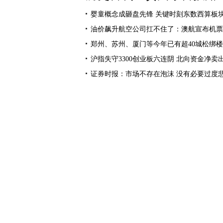
婴童概念成砸盘先锋 关键时刻东数西算板
油价飙升航空公司扛不住了：澳航宣布机票
郑州、苏州、厦门等今年已有超40城松绑
沪指失守3300创业板六连阴 北向资金净卖出
证券时报：市场不存在泡沫 没有必要过度