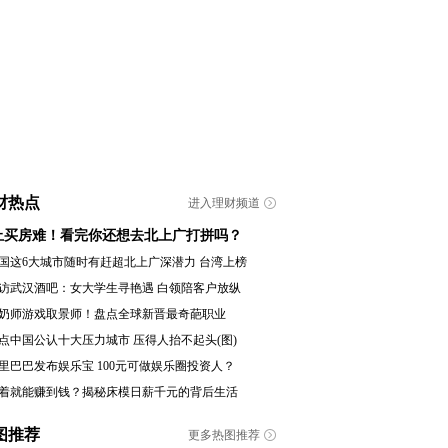
财热点
进入理财频道
止买房难！看完你还想去北上广打拼吗？
国这6大城市随时有赶超北上广深潜力 台湾上榜
访武汉酒吧：女大学生寻艳遇 白领陪客户放纵
奶师游戏取景师！盘点全球新晋最奇葩职业
点中国公认十大压力城市 压得人抬不起头(图)
里巴巴发布娱乐宝 100元可做娱乐圈投资人？
着就能赚到钱？揭秘床模日薪千元的背后生活
图推荐
更多热图推荐