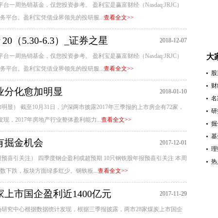
一周热销基金，仅您投资参考。 盈利宝是赢富财经（Nasdaq:JRJC）
平台。盈利宝凭借业界领先的投研服...
查看全文>>
（5.30-6.3）_证券之星
2018-12-07
一周热销基金，仅您投资参考。 盈利宝是赢富财经（Nasdaq:JRJC）
大
平台。盈利宝凭借业界领先的投研服...
查看全文>>
股
财
行业分化愈加明显
2018-01-10
名
显） 截至10月31日，沪深两市披露2017年三季报的上市房企有72家，
研
现，2017年房地产行业整体盈利能力...
查看全文>>
掘
基
有掘金机会
2017-12-01
理
预喜引关注） 四季度钢企盈利或超预期 10只钢铁股年报预喜引关注 本周
热
下跌，板块方面绿多红少。钢铁板...
查看全文>>
家上市国企盈利近1400亿元
2017-11-29
场研究中心根据数据统计发现，根据三季报披露，两市28家煤炭上市国企