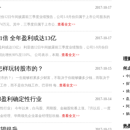
升
2017-10-17
份12日午间披露前三季度业绩预告，公司1-9月份归属于上市公司股东的
.74万元。其中，三季度归属于上市公...
查看全文>>
1倍 全年盈利或达13亿
2017-10-17
盈利或达13亿） 利亚德12日午间披露前三季度业绩预告，公司1-9月份归
比增长90%至110%。 公司表示，本期...
查看全文>>
理
怎样玩转股市的？
何
2017-10-15
中
股市的？） 一生能够积累多少财富，不取决于你能够赚多少钱，而取决于
探
作，而不是你为钱工作。巴菲特 每...
查看全文>>
揉
和盈利确定性行业
盘
2017-10-14
阿
性行业） 今年以来，白马股、周期股、金融股轮番上涨。7月以后，一度
躺
经理、华商领先企业基金经理彭欣杨...
查看全文>>
热
有望提升
2017-10-13