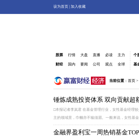
设为首页
|
加入收藏
股票
行情
大盘
直播
必读
主力
个
财经
国内
要闻
公司
观点
全球
基
当前位置
：
首页
锤炼成熟投资体系 双向贡献超
□本报记者李岚君 在基金管理行业，女性基金经理
主的领域里，巾帼亦不输须眉。一般来说，女性基金经
金融界盈利宝一周热销基金TOP 20