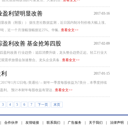
产品凭借游戏较强的可重复性、大量的活...
查看全文>>
业盈利望明显改善
2017-03-16
明显改善（附股）） 据生意社数据监测，近日国内制冷剂价格大幅上涨。
元/吨，近一个月涨幅涨幅接近25%。华氟...
查看全文>>
踪盈利改善 基金抢筹四股
2017-02-09
踪盈利改善 行业趋势：追踪消费升级，龙头整合趋势正起。轻工行业大
观需求放缓会加速整合。龙头企业具备...
查看全文>>
盈利
2017-01-15
17年1月12日电 /美通社/ -- 财年一季度每股收益为7美分，本季度持续
利。 预计本财年每股收益有望达...
查看全文>>
3
4
5
6
7
下一页
末页
|
合作伙伴
|
友情链接
|
联系我们
|
广告服务
|
关于我们
|
法律声明