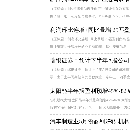
（原标题：制冷剂R410a再涨价 产业链企业盈利有望
据了解，近日制冷剂再度暴涨。R32暴涨35%，R410a大涨15.
利润环比连增+同比暴增 25匹
（原标题：利润环比连增+同比暴增 25匹盈利白马现身
度业绩环比连续增长的公司有86家。其中安硕信息、
瑞银证券：预计下半年A股公
（原标题：瑞银证券：预计下半年A股公司的盈利增
示，由于去年同期较高的基数效应，今年三、四季度的
太阳能半年报盈利预增45%-82
装机规模大增 太阳能半年报盈利预增45%-82% 太
股东的净利润约3.2亿元-4亿元，同比大幅增长45.20%-
汽车制造业5月份盈利好转 机