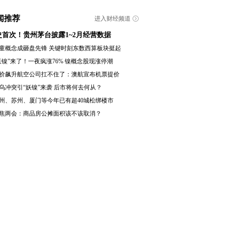
闻推荐
进入财经频道
史首次！贵州茅台披露1~2月经营数据
童概念成砸盘先锋 关键时刻东数西算板块挺起
妖镍”来了！一夜疯涨76% 镍概念股现涨停潮
价飙升航空公司扛不住了：澳航宣布机票提价
乌冲突引“妖镍”来袭 后市将何去何从？
州、苏州、厦门等今年已有超40城松绑楼市
焦两会：商品房公摊面积该不该取消？