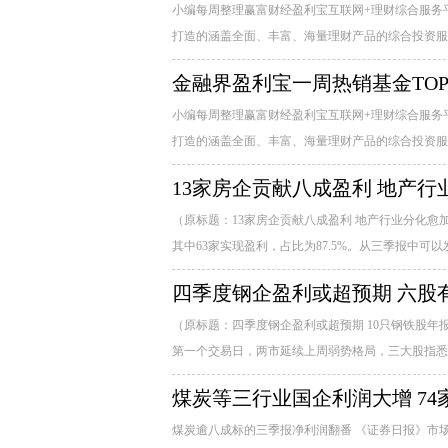
小编每周整理赢富财经盈利宝互联网+理财综合服务平台
打造的涵盖全面、丰富、海量理财产品的综合投资服务
金融界盈利宝一周热销基金TOP 20
小编每周整理赢富财经盈利宝互联网+理财综合服务平台
打造的涵盖全面、丰富、海量理财产品的综合投资服务
13家房企贡献八成盈利 地产
（原标题：13家房企贡献八成盈利 地产行业分化愈加明
其中63家实现盈利，占比为87.5%。从三季报中可以发
四季度钢企盈利或超预期 六股
（原标题：四季度钢企盈利或超预期 10只钢铁股年报
第一个交易日，两市延续上周弱势格局，三大股指悉数
煤炭等三行业国企利润大增 74
煤炭逾八成标的三季报净利润翻番 《证券日报》市