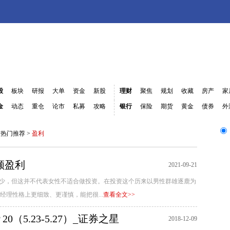
股
板块
研报
大单
资金
新股
理财
聚焦
规划
收藏
房产
家
金
动态
重仓
论市
私募
攻略
银行
保险
期货
黄金
债券
外
>
热门推荐
>
盈利
额盈利
2021-09-21
较少，但这并不代表女性不适合做投资。在投资这个历来以男性群雄逐鹿为
理性格上更细致、更谨慎，能把很...
查看全文>>
（5.23-5.27）_证券之星
2018-12-09