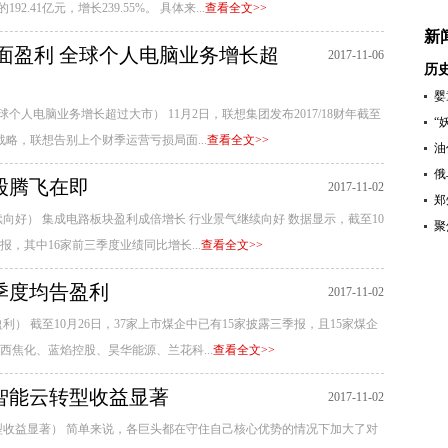
.41亿元，增长239.55%。 具体来...
查看全文>>
新
现全面盈利 全球个人电脑业务增长超
2017-11-06
历
婴
全球个人电脑业务增长超过大市） 11月2日，联想集团发布2017/18财年截至
“
战略，联想告别上个财季运营亏损局面...
查看全文>>
油
俄
股腾飞在即
2017-11-02
郑
向好） 集成电路板块盈利成倍增长 行业景气继续向好 数据显示，截至10
聚
，其中16家前三季度业绩同比增长...
查看全文>>
季度均告盈利
2017-11-02
） 截至10月26日，37家上市煤企中已有15家披露三季报，且15家煤企
焦化、蓝焰控股、昊华能源、兰花科...
查看全文>>
智能云转型收益显著
2017-11-02
型收益显著） 简单来说，各巨头都在守住自己核心优势的情况下加大了对