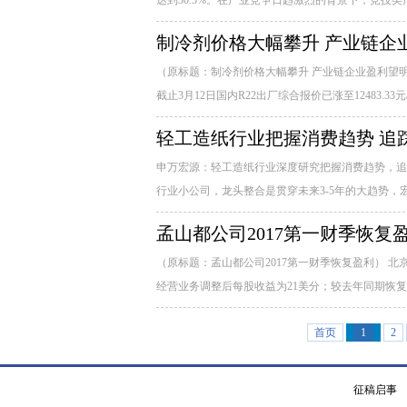
达到30.5%。在产业竞争日趋激烈的背景下，竞技类
制冷剂价格大幅攀升 产业链企
（原标题：制冷剂价格大幅攀升 产业链企业盈利望
截止3月12日国内R22出厂综合报价已涨至12483.33
轻工造纸行业把握消费趋势 追
申万宏源：轻工造纸行业深度研究把握消费趋势，追
行业小公司，龙头整合是贯穿未来3-5年的大趋势，宏
孟山都公司2017第一财季恢复
（原标题：孟山都公司2017第一财季恢复盈利） 北京20
经营业务调整后每股收益为21美分；较去年同期恢复盈
首页
1
2
征稿启事