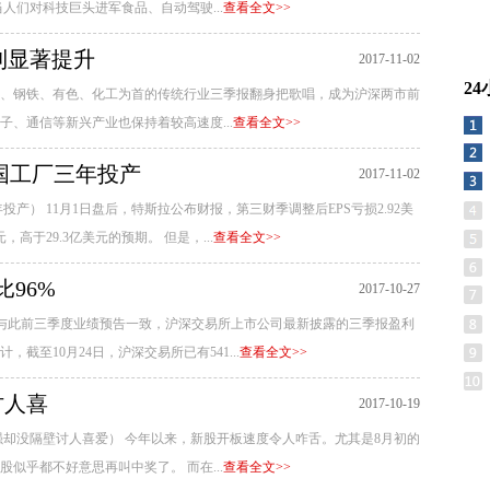
人们对科技巨头进军食品、自动驾驶...
查看全文>>
利显著提升
2017-11-02
2
、钢铁、有色、化工为首的传统行业三季报翻身把歌唱，成为沪深两市前
、通信等新兴产业也保持着较高速度...
查看全文>>
国工厂三年投产
2017-11-02
产） 11月1日盘后，特斯拉公布财报，第三财季调整后EPS亏损2.92美
，高于29.3亿美元的预期。 但是，...
查看全文>>
96%
2017-10-27
） 与此前三季度业绩预告一致，沪深交易所上市公司最新披露的三季报盈利
至10月24日，沪深交易所已有541...
查看全文>>
讨人喜
2017-10-19
强却没隔壁讨人喜爱） 今年以来，新股开板速度令人咋舌。尤其是8月初的
似乎都不好意思再叫中奖了。 而在...
查看全文>>