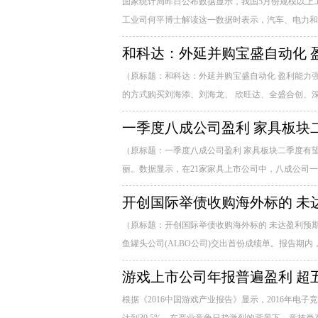
国家统计局昨日公布数据显示，我国5月份规模以上工业
工业司何平博士解读这一数据时表示，汽车、电力和烟
和科达：外延并购宝盛自动化 
（原标题：和科达：外延并购宝盛自动化 盈利能力强） 
的方式购买刘海添、刘海龙、 欣旺达、全盛合创、深圳高
一季度八成公司盈利 家具板块
（原标题：一季度八成公司盈利 家具板块二季度有望
丽。数据显示，在21家家具上市公司中，八成公司一季
开创国际举债收购海外标的 未
（原标题：开创国际举债收购海外标的 未达盈利预期蕴
鱼罐头公司(ALBO公司)交出首份成绩单。报告期内，A
游戏上市公司年报普遍盈利 超
根据《2016中国游戏产业报告》显示，2016年电