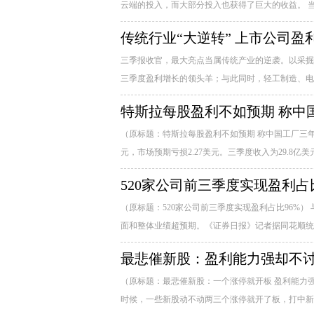
云端的投入，而大部分投入也获得了巨大的收益。 当
传统行业“大逆转” 上市公司盈
三季报收官，最大亮点当属传统产业的逆袭。以采掘
三季度盈利增长的领头羊；与此同时，轻工制造、电子
特斯拉每股盈利不如预期 称中
（原标题：特斯拉每股盈利不如预期 称中国工厂三年投
元，市场预期亏损2.27美元。三季度收入为29.8亿美元
520家公司前三季度实现盈利占比
（原标题：520家公司前三季度实现盈利占比96%
面和整体业绩超预期。《证券日报》记者据同花顺统计，截
最悲催新股：盈利能力强却不
（原标题：最悲催新股：一个涨停就开板 盈利能力
时候，一些新股动不动两三个涨停就开了板，打中新股