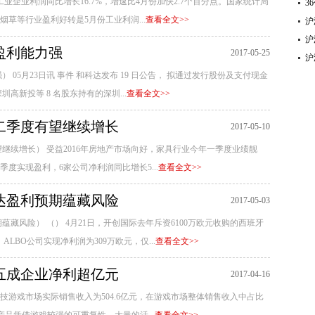
企业利润同比增长16.7%，增速比4月份加快2.7个百分点。国家统计局
3
草等行业盈利好转是5月份工业利润...
查看全文>>
沪
沪
盈利能力强
2017-05-25
沪
05月23日讯 事件 和科达发布 19 日公告， 拟通过发行股份及支付现金
新投等 8 名股东持有的深圳...
查看全文>>
二季度有望继续增长
2017-05-10
继续增长） 受益2016年房地产市场向好，家具行业今年一季度业绩靓
度实现盈利，6家公司净利润同比增长5...
查看全文>>
达盈利预期蕴藏风险
2017-05-03
藏风险） （） 4月21日，开创国际去年斥资6100万欧元收购的西班牙
LBO公司实现净利润为309万欧元，仅...
查看全文>>
五成企业净利超亿元
2017-04-16
子竞技游戏市场实际销售收入为504.6亿元，在游戏市场整体销售收入中占比