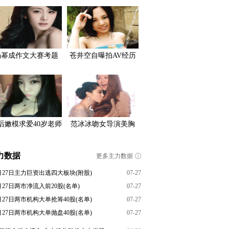
杨幂成作文大赛考题
苍井空自曝拍AV经历
0后嫩模求爱40岁老师
范冰冰吻女导演美胸
力数据
更多主力数据
月27日主力巨资出逃四大板块(附股)
07-27
月27日两市净流入前20股(名单)
07-27
月27日两市机构大单抢筹40股(名单)
07-27
月27日两市机构大单抛盘40股(名单)
07-27