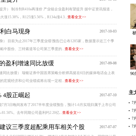
提升） 制冷剂R410a再涨价 产业链企业盈利有望提升 据中证资讯报道，
38%，R125涨5.56%，R134a涨4.3...
查看全文>>
盈利白马现身
2017-10-03
） 目前为止2017年三季度业绩\预告已公布1285家，数据显示近三个季
柘中股份、三特索道等公司第三季度的...
查看全文>>
司的盈利增速同比放缓
2017-09-08
速同比放缓） 瑞银证券中国首席策略分析师高挺在6日的媒体电话会上表
9
宏观经济和公司业绩或将出现一定程...
查看全文>>
主
% 4股正崛起
2017-07-10
7
阳能7月5日晚间发布了2017半年度业绩预告，预计1-6月实现归属于上市公司
7
81.50%。去年同期公司盈利约2.20亿...
查看全文>>
7
构建议三季度超配乘用车相关个股
7
2017-07-07