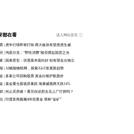
家都在看
进入网站首页
票
|
虎年行情即将打响 两大板块有望虎虎生威
经
|
鸿星尔克：“野性消费”能否撑起国货之光
家
|
国泰君安：供需基本面向好 铝有望走出独立
报
|
AI赋能物联网，探索AIoT发展新趋势
金
|
多家公司回购股票 真金白银护航股价
金
|
基金重仓股诡异暴跌 海康威视两天跌14%
财
|
何止买房难！看完你还想去北上广打拼吗？
点
|
印度富商腹藏400克黄金 堪称“金矿”